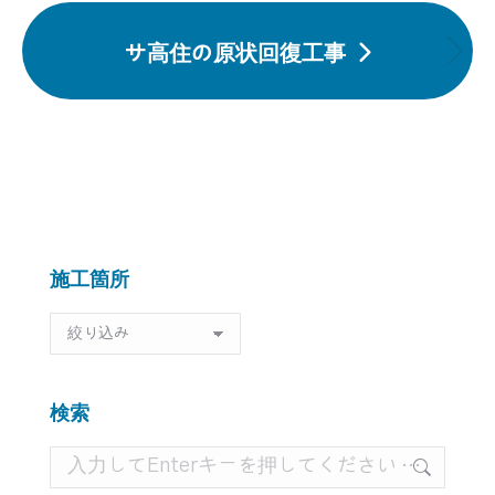
投
ゲ
サ高住の原状回復工事
ー
稿:
次
シ
の
ョ
投
ン
稿:
施工箇所
施
工
箇
所
検索
検
索: