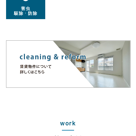
害虫
駆除・防除
work