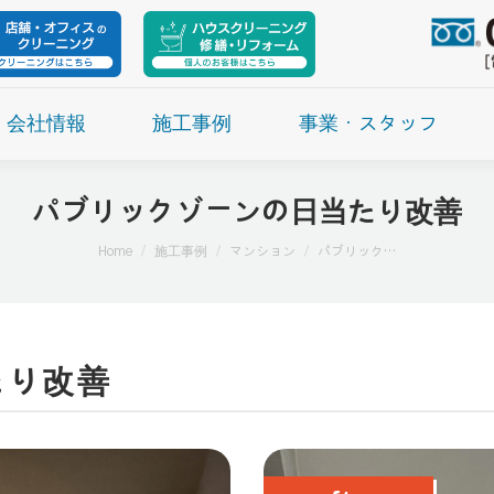
会社情報
施工事例
事業・スタッフ
パブリックゾーンの日当たり改善
現在地:
Home
施工事例
マンション
パブリック…
たり改善