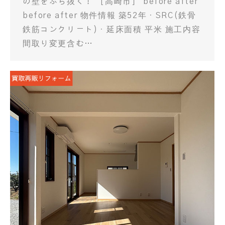
の壁をぶち抜く！ ［高崎市］ before after
before after 物件情報 築52年・SRC(鉄骨
鉄筋コンクリート)・延床面積 平米 施工内容
間取り変更含む…