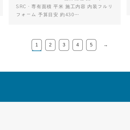
SRC・専有面積 平米 施工内容 内装フルリ
フォーム 予算目安 約430…
1
2
3
4
5
→