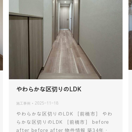
やわらかな区切りのLDK
2025-11-18
施工事例
やわらかな区切りのLDK ［前橋市］ やわ
らかな区切りのLDK ［前橋市］ before
after before after 物件情報 築34年・