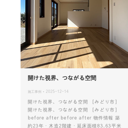
開けた視界、つながる空間
2025-12-14
施工事例
開けた視界、つながる空間 ［みどり市］
開けた視界、つながる空間 ［みどり市］
before after before after 物件情報 築
約23年・木造2階建・延床面積83.63平米