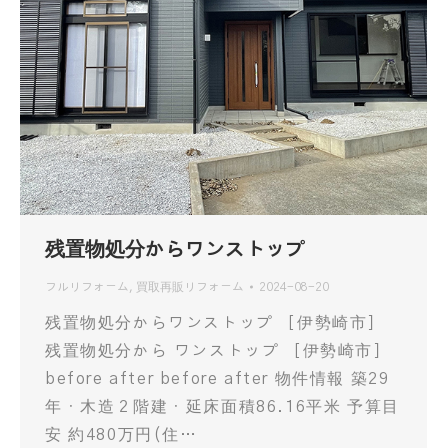
残置物処分からワンストップ
フルリフォーム
,
買取再販リフォーム
2024-08-20
残置物処分からワンストップ ［伊勢崎市］
残置物処分から ワンストップ ［伊勢崎市］
before after before after 物件情報 築29
年・木造２階建・延床面積86.16平米 予算目
安 約480万円(住…