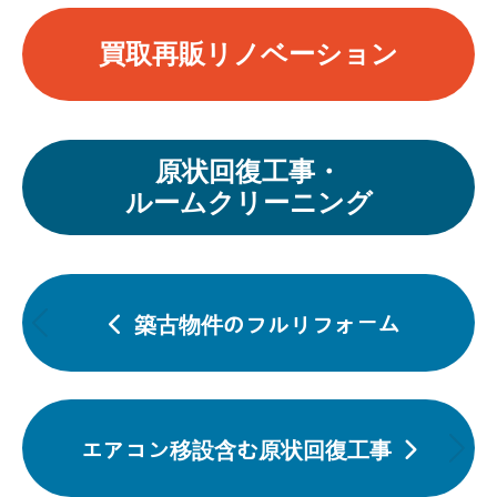
買取再販リノベーション
原状回復工事・
ルームクリーニング
投
稿
築古物件のフルリフォーム
前
ナ
の
ビ
投
ゲ
エアコン移設含む原状回復工事
ー
稿:
次
シ