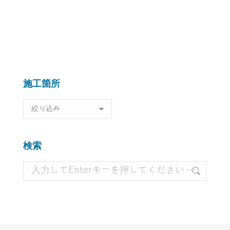
の
ョ
投
ン
稿:
施工箇所
施
工
箇
所
検索
検
索: