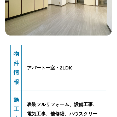
物
件
アパート一室・2LDK
情
報
施
表装フルリフォーム、設備工事、
工
電気工事、他修繕、ハウスクリー