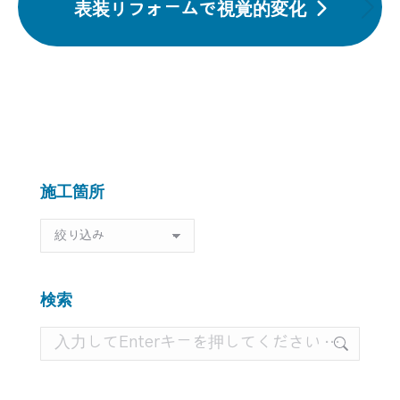
表装リフォームで視覚的変化
ー
稿:
次
シ
の
ョ
投
ン
稿:
施工箇所
施
工
箇
所
検索
検
索: