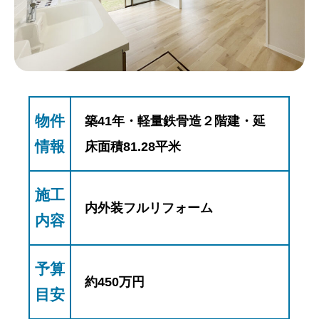
物件
築41年・軽量鉄骨造２階建・延
情報
床面積81.28平米
施工
内外装フルリフォーム
内容
予算
約450万円
目安