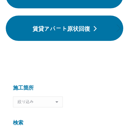
前
ナ
の
ビ
投
ゲ
賃貸アパート原状回復
ー
稿:
次
シ
の
ョ
投
ン
稿:
施工箇所
施
工
箇
所
検索