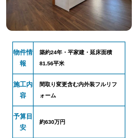
物件情
築約24年・平家建・延床面積
報
81.56平米
施工内
間取り変更含む内外装フルリフ
容
ォーム
予算目
約630万円
安