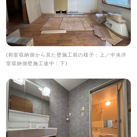
(和室収納側から見た壁施工前の様子：上／中央洋
室収納側壁施工途中：下)