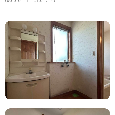
(before：上／after：下）