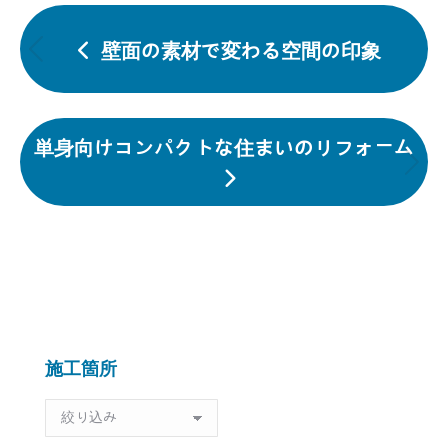
投
稿
壁面の素材で変わる空間の印象
前
ナ
の
ビ
投
ゲ
単身向けコンパクトな住まいのリフォーム
ー
稿:
次
シ
の
ョ
投
ン
稿:
施工箇所
施
工