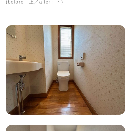
(before：上／after：下）