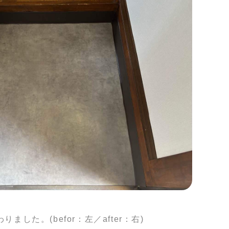
。(befor：左／after：右)