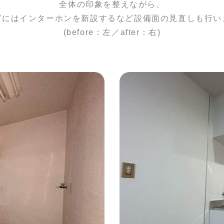
全体の印象を整えながら、
グにはインターホンを新設するなど設備面の見直しも行い
(before：左／after：右)