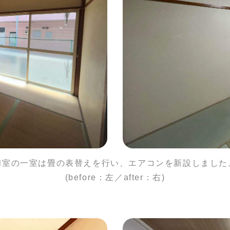
和室の一室は畳の表替えを行い、エアコンを新設しました
(before：左／after：右)