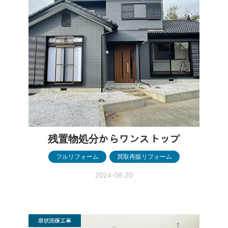
残置物処分からワンストップ
フルリフォーム
,
買取再販リフォーム
2024-08-20
残置物処分からワンストップ ［伊勢崎
市］ 残置物処分から ワンストップ ［伊勢
崎市］ before after before after 物件情