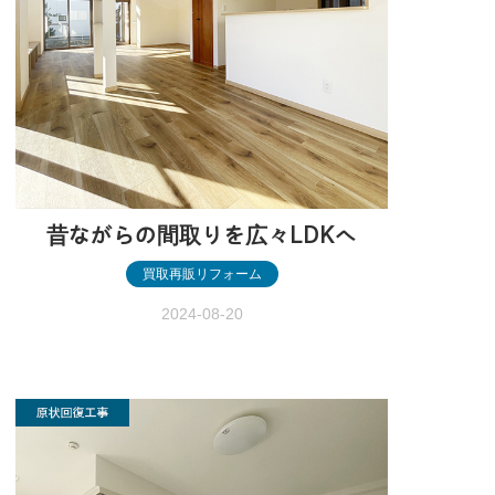
昔ながらの間取りを広々LDKへ
買取再販リフォーム
2024-08-20
昔ながらの間取りを広々LDKへ ［甘楽
町］ 昔ながらの間取りを 広々LDKへ ［甘
楽町］ before after before after 物件情
報 築33年・木造2階建・延床面積226.06
平米 施工内容 間取り変更…