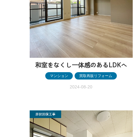
和室をなくし一体感のあるLDKへ
マンション
,
買取再販リフォーム
2024-08-20
和室をなくし一体感のあるLDKへ ［高崎
市］ 和室をなくし 一体感のあるLDKへ
［高崎市］ before after before after 物
件情報 マンション一室 施工内容 内装・設
備フルリフォーム こちらはマン…