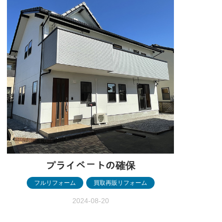
事、内装工事、他修繕、ハウスクリーニン
グ 予算目安 約15万円 アパ…
プライベートの確保
フルリフォーム
,
買取再販リフォーム
2024-08-20
プライベートの確保 ［伊勢崎市］ プライ