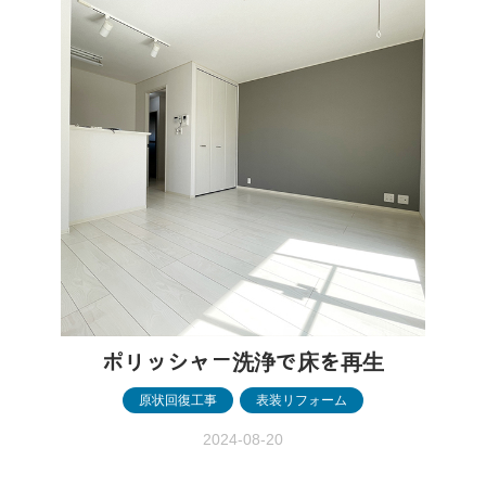
報 築29年・木造２階建・延床面積86.16
平米 予算目安 約480万円(住…
ポリッシャー洗浄で床を再生
原状回復工事
,
表装リフォーム
2024-08-20
ポリッシャー洗浄で床を再生 ［前橋市］