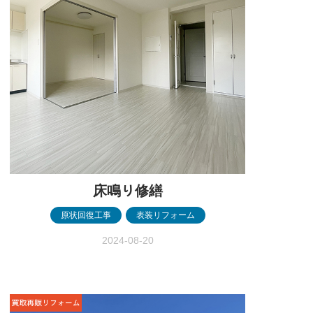
床鳴り修繕
原状回復工事
,
表装リフォーム
2024-08-20
床鳴り修繕 ［前橋市］ 床鳴り修繕 ［前橋
市］ before after before after 物件情報
アパート一室・1LDK 施工内容 床開口工