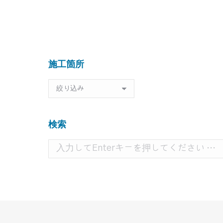
市］ パブリックゾーンの 日当たり改善
［前橋市］ before after before after 物
件情報 マンション一室 施工内容 フルリフ
ォーム 予算目安 約280万円(住…
施工箇所
施
工
箇
所
検索
検
索: