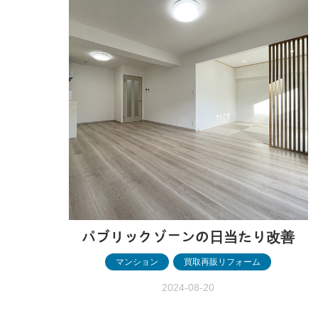
件情報 アパート一室・2LDK 施工内容 表
装フルリフォーム、設備工事、電気…
パブリックゾーンの日当たり改善
マンション
,
買取再販リフォーム
2024-08-20
パブリックゾーンの日当たり改善 ［前橋