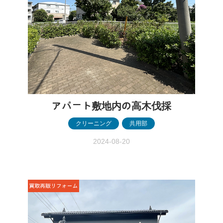
アパート敷地内の高木伐採
クリーニング
,
共用部
2024-08-20
アパート敷地内の高木伐採 ［前橋市］ ア
パート敷地内の高木伐採 ［前橋市］
before after before after 物件情報 アパ
ート敷地内 施工内容 高木・中木の伐採 予
算目安 約14万円 本日は集合住宅(…